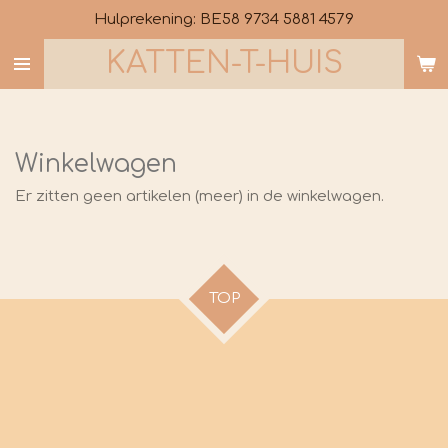
Hulprekening: BE58 9734 5881 4579
Ga
direct
KATTEN-T-HUIS
naar
de
hoofdinhoud
Winkelwagen
Er zitten geen artikelen (meer) in de winkelwagen.
TOP