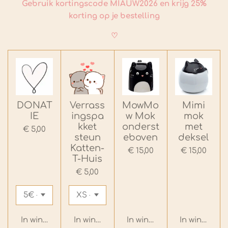
Gebruik kortingscode MIAUW2026 en krijg 25%
korting op je bestelling
♡
DONAT
Verrass
MowMo
Mimi
IE
ingspa
w Mok
mok
kket
onderst
met
€ 5,00
steun
eboven
deksel
Katten-
€ 15,00
€ 15,00
T-Huis
€ 5,00
In winkelwagen
In winkelwagen
In winkelwagen
In winkelwa