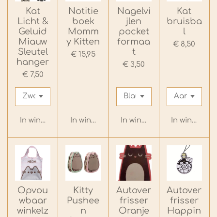
Kat
Notitie
Nagelvi
Kat
Licht &
boek
jlen
bruisba
Geluid
Momm
pocket
l
Miauw
y Kitten
formaa
€ 8,50
Sleutel
t
€ 15,95
hanger
€ 3,50
€ 7,50
In winkelwagen
In winkelwagen
In winkelwagen
In winkelwa
Opvou
Kitty
Autover
Autover
wbaar
Pushee
frisser
frisser
winkelz
n
Oranje
Happin