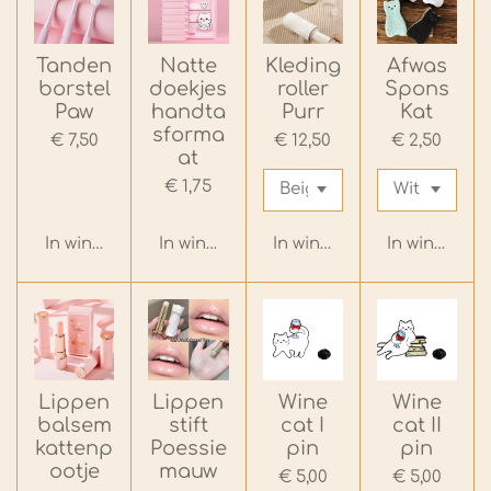
Tanden
Natte
Kleding
Afwas
borstel
doekjes
roller
Spons
Paw
handta
Purr
Kat
sforma
€ 7,50
€ 12,50
€ 2,50
at
€ 1,75
In winkelwagen
In winkelwagen
In winkelwagen
In winkelwa
Lippen
Lippen
Wine
Wine
balsem
stift
cat I
cat II
kattenp
Poessie
pin
pin
ootje
mauw
€ 5,00
€ 5,00