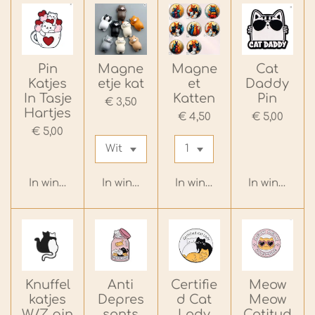
Pin
Magne
Magne
Cat
Katjes
etje kat
et
Daddy
In Tasje
Katten
Pin
€ 3,50
Hartjes
€ 4,50
€ 5,00
€ 5,00
In winkelwagen
In winkelwagen
In winkelwagen
In winkelwa
Knuffel
Anti
Certifie
Meow
katjes
Depres
d Cat
Meow
W/Z pin
sants
Lady
Catitud