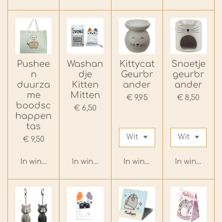
Pushee
Washan
Kittycat
Snoetje
n
dje
Geurbr
geurbr
duurza
Kitten
ander
ander
me
Mitten
€ 9,95
€ 8,50
boodsc
€ 6,50
happen
tas
€ 9,50
In winkelwagen
In winkelwagen
In winkelwagen
In winkelwa