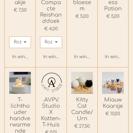
akje
Compa
bloese
ess
cte
m
Potion
€ 7,50
Reishan
€ 5,00
€ 5,00
ddoek
€ 4,00
In winkelwagen
In winkelwagen
In winkelwagen
In winkelwa
T-
.AVPV.
Kitty
Miauw
lichtho
Studio
Cat
Kaarsje
uder
X
Candle/
€ 10,00
handve
Katten-
Urn
rwarme
T-Huis
€ 27,50
nde
€ 0,01