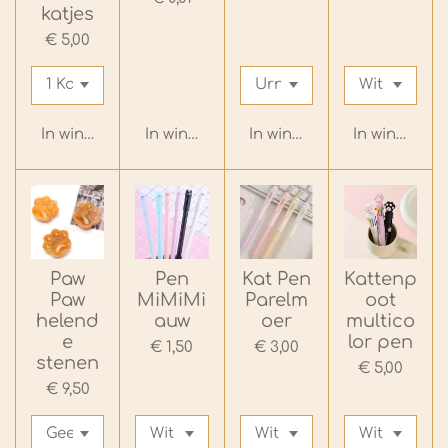
katjes
€ 5,00
In winkelwagen
In winkelwagen
In winkelwagen
In winkelwa
Paw
Pen
Kat Pen
Kattenp
Paw
MiMiMi
Parelm
oot
helend
auw
oer
multico
e
lor pen
€ 1,50
€ 3,00
stenen
€ 5,00
€ 9,50