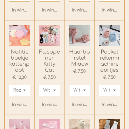
In winkelwagen
In winkelwagen
In winkelwagen
In winkelwa
Notitie
Flesope
Haarbo
Pocket
boekje
ner
rstel
rekenm
kattenp
Kitty
Miaow
achine
oot
Cat
oortjes
€ 7,50
€ 10,00
€ 7,50
€ 7,50
In winkelwagen
In winkelwagen
In winkelwagen
In winkelwa