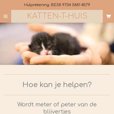
Hulprekening: BE58 9734 5881 4579
Ga
direct
KATTEN-T-HUIS
naar
de
hoofdinhoud
Hoe kan je helpen?
Wordt meter of peter van de
blijvertjes