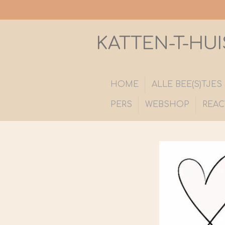
Ga
direct
naar
KATTEN-T-HUI
de
hoofdinhoud
HOME
ALLE BEE(S)TJE
PERS
WEBSHOP
REAC