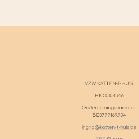
VZW KATTEN-T-HUIS
HK 30104346
Ondernemingsnummer:
BE0799.169.934
ingrid@katten-t-huis.be