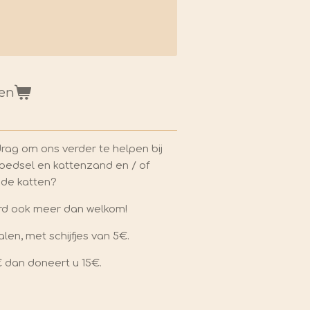
gen
drag om ons verder te helpen bij
oedsel en kattenzand en / of
 de katten?
ard ook meer dan welkom!
len, met schijfjes van 5€.
5€ dan doneert u 15€.