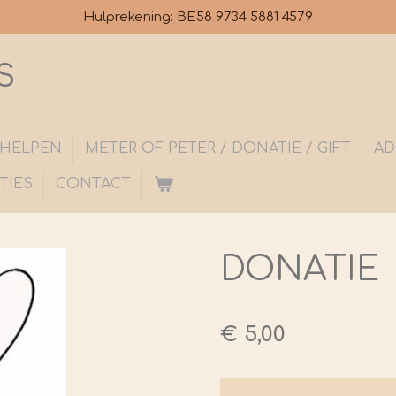
Hulprekening: BE58 9734 5881 4579
S
S HELPEN
METER OF PETER / DONATIE / GIFT
AD
TIES
CONTACT
DONATIE
€ 5,00