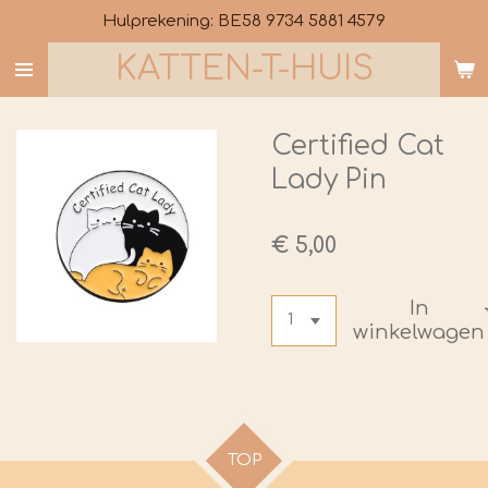
Hulprekening: BE58 9734 5881 4579
Ga
direct
KATTEN-T-HUIS
naar
de
hoofdinhoud
Certified Cat
Lady Pin
€ 5,00
In
winkelwagen
TOP