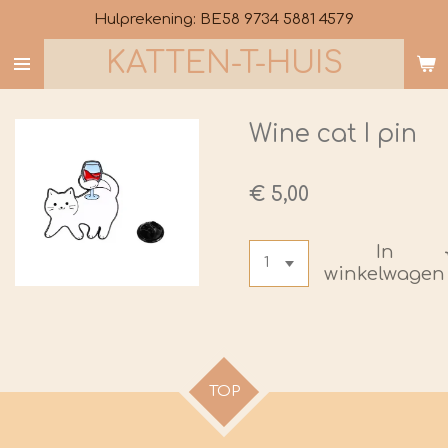
Hulprekening: BE58 9734 5881 4579
Ga
direct
KATTEN-T-HUIS
naar
de
hoofdinhoud
Wine cat I pin
€ 5,00
In
winkelwagen
TOP