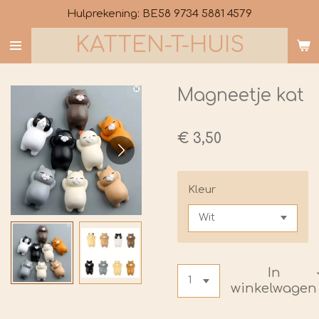
Hulprekening: BE58 9734 5881 4579
Ga
direct
KATTEN-T-HUIS
naar
de
hoofdinhoud
Magneetje kat
€ 3,50
Kleur
In
winkelwagen