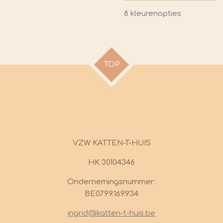
8 kleurenopties
TOP
VZW KATTEN-T-HUIS
HK 30104346
Ondernemingsnummer:
BE0799.169.934
ingrid@katten-t-huis.be