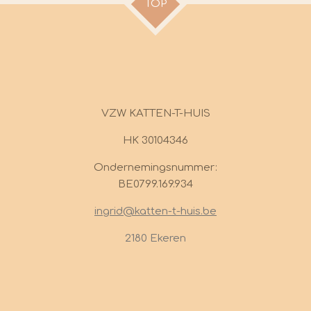
TOP
VZW KATTEN-T-HUIS
HK 30104346
Ondernemingsnummer:
BE0799.169.934
ingrid@katten-t-huis.be
2180 Ekeren