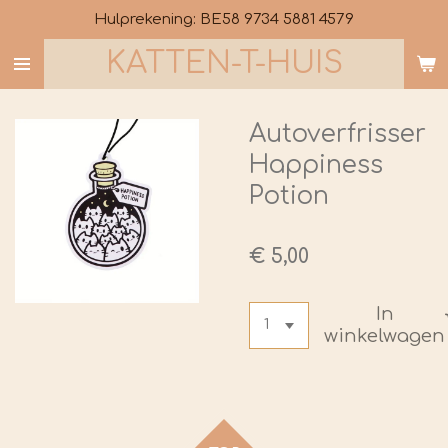
Hulprekening: BE58 9734 5881 4579
Ga
direct
KATTEN-T-HUIS
naar
de
hoofdinhoud
Autoverfrisser
Happiness
Potion
€ 5,00
In
winkelwagen