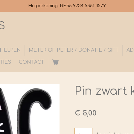
Hulprekening: BE58 9734 5881 4579
S
S HELPEN
METER OF PETER / DONATIE / GIFT
AD
TIES
CONTACT
Pin zwart 
€ 5,00