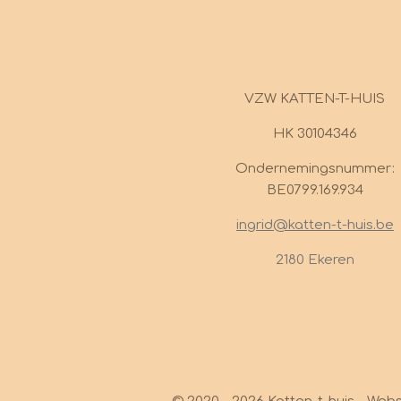
VZW KATTEN-T-HUIS
HK 30104346
Ondernemingsnummer:
BE0799.169.934
ingrid@katten-t-huis.be
2180 Ekeren