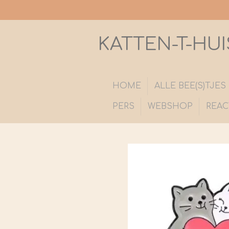
Ga
direct
naar
KATTEN-T-HUI
de
hoofdinhoud
HOME
ALLE BEE(S)TJE
PERS
WEBSHOP
REAC