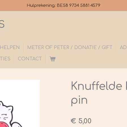
Hulprekening: BE58 9734 5881 4579
S
S HELPEN
METER OF PETER / DONATIE / GIFT
AD
TIES
CONTACT
Knuffelde 
pin
€ 5,00