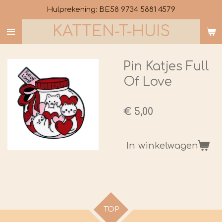
Hulprekening: BE58 9734 5881 4579
Ga
direct
KATTEN-T-HUIS
naar
de
hoofdinhoud
Pin Katjes Full
Of Love
€ 5,00
In winkelwagen
TOP