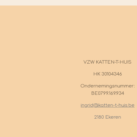
VZW KATTEN-T-HUIS
HK 30104346
Ondernemingsnummer:
BE0799.169.934
ingrid@katten-t-huis.be
2180 Ekeren