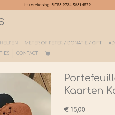
Hulprekening: BE58 9734 5881 4579
S
S HELPEN
METER OF PETER / DONATIE / GIFT
AD
TIES
CONTACT
Portefeuil
Kaarten K
€ 15,00