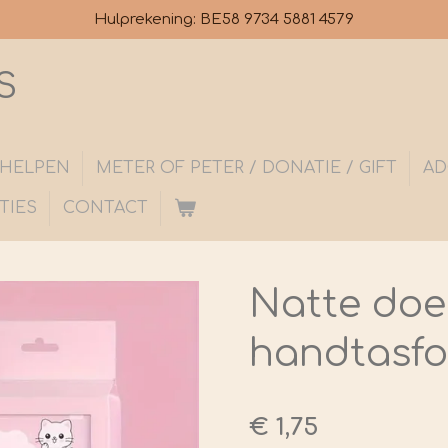
Hulprekening: BE58 9734 5881 4579
S
S HELPEN
METER OF PETER / DONATIE / GIFT
AD
TIES
CONTACT
Natte doe
handtasf
€ 1,75