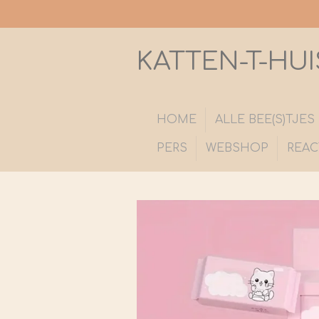
Ga
direct
naar
KATTEN-T-HUI
de
hoofdinhoud
HOME
ALLE BEE(S)TJE
PERS
WEBSHOP
REAC