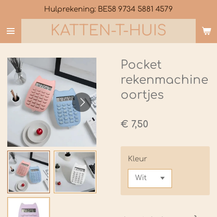
Hulprekening: BE58 9734 5881 4579
Ga
direct
KATTEN-T-HUIS
naar
de
hoofdinhoud
Pocket
rekenmachine
oortjes
€ 7,50
Kleur