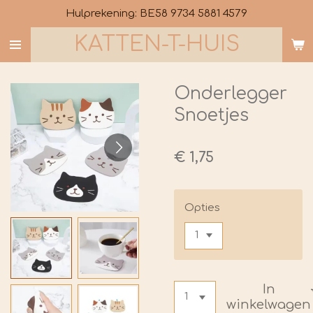
Hulprekening: BE58 9734 5881 4579
Ga
direct
KATTEN-T-HUIS
naar
de
hoofdinhoud
Onderlegger
Snoetjes
€ 1,75
Opties
In
winkelwagen