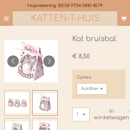
Hulprekening: BE58 9734 5881 4579
Ga
direct
KATTEN-T-HUIS
naar
de
hoofdinhoud
Kat bruisbal
€ 8,50
Opties
In
winkelwagen