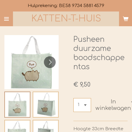
Hulprekening: BE58 9734 5881 4579
Ga
direct
KATTEN-T-HUIS
naar
de
hoofdinhoud
Pusheen
duurzame
boodschappe
ntas
€ 9,50
In
winkelwagen
Hoogte 33cm Breedte