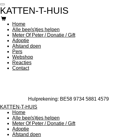
Ga
KATTEN-T-HUIS
direct
naar
de
Home
hoofdinhoud
Alle bee(s)tjes helpen
Meter Of Peter / Donatie / Gift
Adoptie
Afstand doen
Pers
Webshop
Reacties
Contact
Hulprekening: BE58 9734 5881 4579
KATTEN-T-HUIS
Home
Alle bee(s)tjes helpen
Meter Of Peter / Donatie / Gift
Adoptie
Afstand doen