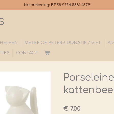
Hulprekening: BE58 9734 5881 4579
S
S HELPEN
METER OF PETER / DONATIE / GIFT
AD
TIES
CONTACT
Porselein
kattenbeel
€ 7,00