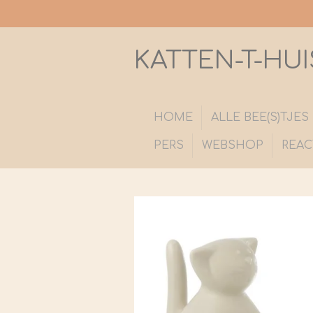
Ga
direct
naar
KATTEN-T-HUI
de
hoofdinhoud
HOME
ALLE BEE(S)TJE
PERS
WEBSHOP
REAC