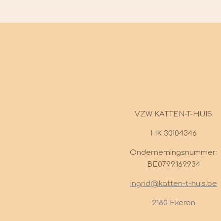
VZW KATTEN-T-HUIS
HK 30104346
Ondernemingsnummer:
BE0799.169.934
ingrid@katten-t-huis.be
2180 Ekeren